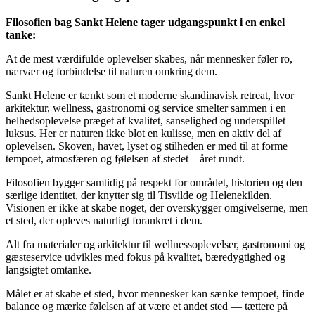
Filosofien bag Sankt Helene tager udgangspunkt i en enkel
tanke:
At de mest værdifulde oplevelser skabes, når mennesker føler ro,
nærvær og forbindelse til naturen omkring dem.
Sankt Helene er tænkt som et moderne skandinavisk retreat, hvor
arkitektur, wellness, gastronomi og service smelter sammen i en
helhedsoplevelse præget af kvalitet, sanselighed og underspillet
luksus. Her er naturen ikke blot en kulisse, men en aktiv del af
oplevelsen. Skoven, havet, lyset og stilheden er med til at forme
tempoet, atmosfæren og følelsen af stedet – året rundt.
Filosofien bygger samtidig på respekt for området, historien og den
særlige identitet, der knytter sig til Tisvilde og Helenekilden.
Visionen er ikke at skabe noget, der overskygger omgivelserne, men
et sted, der opleves naturligt forankret i dem.
Alt fra materialer og arkitektur til wellnessoplevelser, gastronomi og
gæsteservice udvikles med fokus på kvalitet, bæredygtighed og
langsigtet omtanke.
Målet er at skabe et sted, hvor mennesker kan sænke tempoet, finde
balance og mærke følelsen af at være et andet sted — tættere på