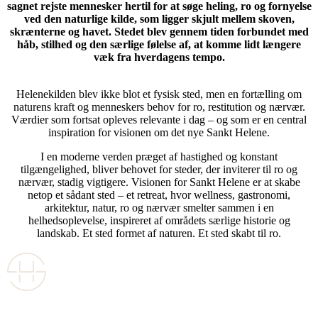
sagnet rejste mennesker hertil for at søge heling, ro og fornyelse
ved den naturlige kilde, som ligger skjult mellem skoven,
skrænterne og havet. Stedet blev gennem tiden forbundet med
håb, stilhed og den særlige følelse af, at komme lidt længere
væk fra hverdagens tempo.
Helenekilden blev ikke blot et fysisk sted, men en fortælling om
naturens kraft og menneskers behov for ro, restitution og nærvær.
Værdier som fortsat opleves relevante i dag – og som er en central
inspiration for visionen om det nye Sankt Helene.
I en moderne verden præget af hastighed og konstant
tilgængelighed, bliver behovet for steder, der inviterer til ro og
nærvær, stadig vigtigere. Visionen for Sankt Helene er at skabe
netop et sådant sted – et retreat, hvor wellness, gastronomi,
arkitektur, natur, ro og nærvær smelter sammen i en
helhedsoplevelse, inspireret af områdets særlige historie og
landskab. Et sted formet af naturen. Et sted skabt til ro.