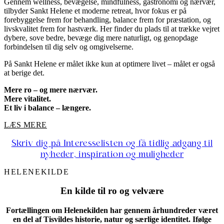
Gennem wellness, bevægelse, mindfulness, gastronomi og nærvær,
tilbyder Sankt Helene et moderne retreat, hvor fokus er på
forebyggelse frem for behandling, balance frem for præstation, og
livskvalitet frem for hastværk. Her finder du plads til at trække vejret
dybere, sove bedre, bevæge dig mere naturligt, og genopdage
forbindelsen til dig selv og omgivelserne.
På Sankt Helene er målet ikke kun at optimere livet – målet er også
at berige det.
Mere ro – og mere nærvær.
Mere vitalitet.
Et liv i balance – længere.
LÆS MERE
Skriv dig på Interesselisten og få tidlig adgang til
nyheder, inspiration og muligheder
HELENEKILDE
En kilde til ro og velvære
Fortællingen om Helenekilden har gennem århundreder været
en del af
Tisvildes historie, natur og særlige identitet. Ifølge