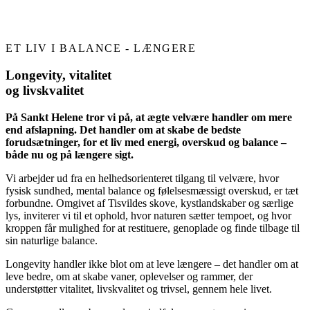
ET LIV I BALANCE - LÆNGERE
Longevity, vitalitet
og livskvalitet
På Sankt Helene tror vi på, at ægte velvære handler om mere
end afslapning. Det handler om at skabe de bedste
forudsætninger, for et liv med energi, overskud og balance –
både nu og på længere sigt.
Vi arbejder ud fra en helhedsorienteret tilgang til velvære, hvor
fysisk sundhed, mental balance og følelsesmæssigt overskud, er tæt
forbundne. Omgivet af Tisvildes skove, kystlandskaber og særlige
lys, inviterer vi til et ophold, hvor naturen sætter tempoet, og hvor
kroppen får mulighed for at restituere, genoplade og finde tilbage til
sin naturlige balance.
Longevity handler ikke blot om at leve længere – det handler om at
leve bedre, om at skabe vaner, oplevelser og rammer, der
understøtter vitalitet, livskvalitet og trivsel, gennem hele livet.