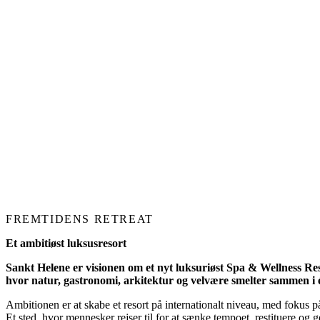
FREMTIDENS RETREAT
Et ambitiøst luksusresort
Sankt Helene er visionen om et nyt luksuriøst Spa & Wellness Reso
hvor natur, gastronomi, arkitektur og velvære smelter sammen i é
Ambitionen er at skabe et resort på internationalt niveau, med fokus på
Et sted, hvor mennesker rejser til for at sænke tempoet, restituere og